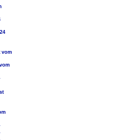
m
4
24
t vom
 vom
4
4
st
4
vom
4
4
4