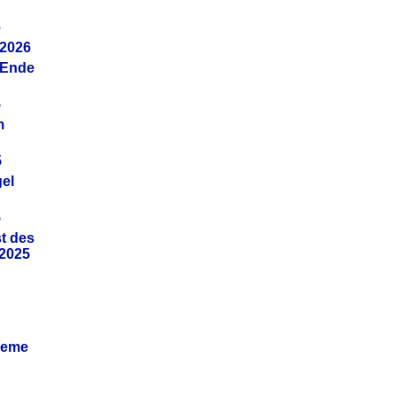
6
.2026
(Ende
5
m
5
gel
5
t des
.2025
leme