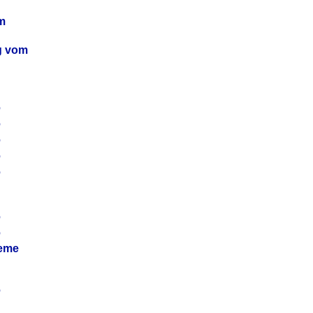
m
ag vom
6
6
6
6
6
6
6
leme
6