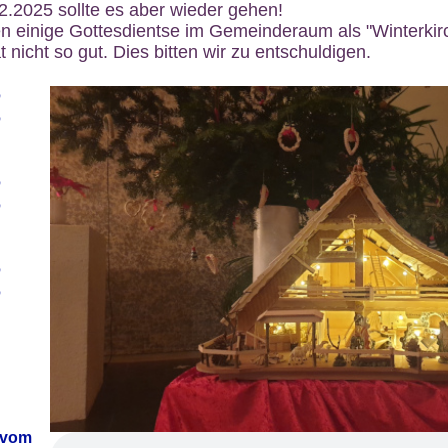
12.2025 sollte es aber wieder gehen!
n einige Gottesdientse im Gemeinderaum als "Winterkirch
 nicht so gut. Dies bitten wir zu entschuldigen.
6
6
6
6
6
6
 vom