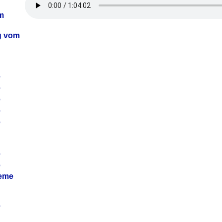
m
ag vom
6
6
6
6
6
6
6
leme
6