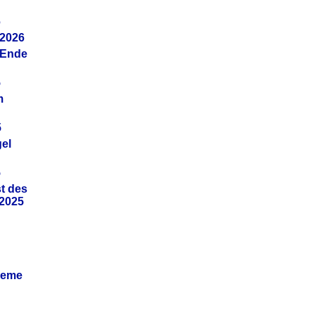
6
.2026
(Ende
5
m
5
gel
5
t des
.2025
leme