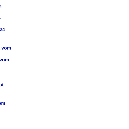
m
4
24
t vom
 vom
4
4
st
4
vom
4
4
4