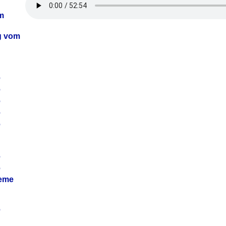
m
ag vom
6
6
6
6
6
6
6
leme
6