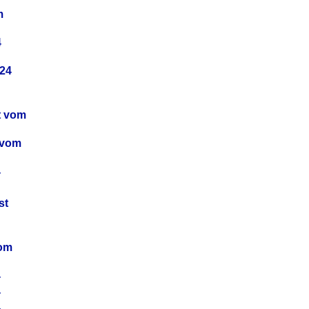
m
4
24
t vom
 vom
4
4
st
4
vom
4
4
4