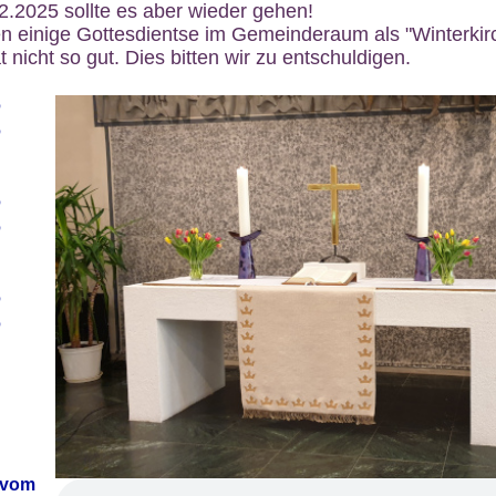
12.2025 sollte es aber wieder gehen!
n einige Gottesdientse im Gemeinderaum als "Winterkirch
 nicht so gut. Dies bitten wir zu entschuldigen.
6
6
6
6
6
6
 vom