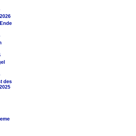
6
.2026
(Ende
5
m
5
gel
5
t des
.2025
leme